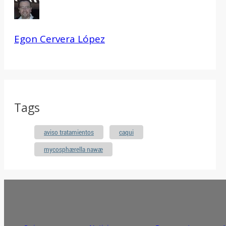
Egon Cervera López
Tags
aviso tratamientos
caqui
mycosphaerella nawae