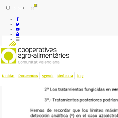
Follow
Caqui, fin de tratami
Noticias
Documentos
Agenda
Mediateca
Blog