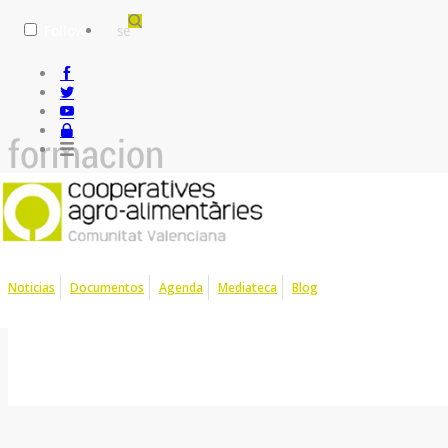
Follow
formacion
29
Jan
Formacion Solicitud Unica 2014
2014
Noticias
Documentos
Agenda
Mediateca
Blog